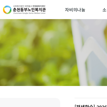
자비의나눔
소
[평생학습] 20