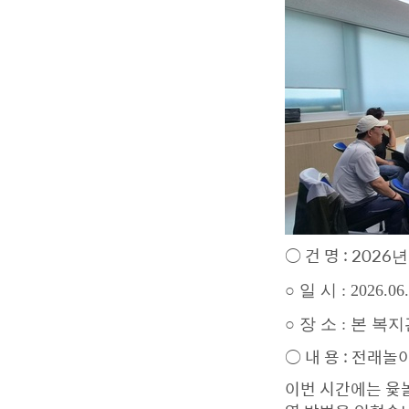
○ 건 명 : 2026
년
○ 일 시 : 2026.06.
○ 장 소 : 본 복
○ 내 용 : 전래
이번 시간에는 윷놀