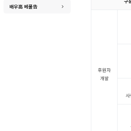
구
배우高 베풀告
후원자
개발
사