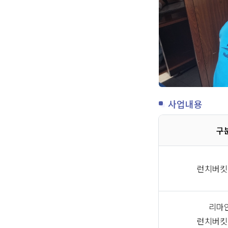
사업내용
구
런치버킷
리마
런치버킷