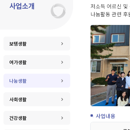
사업소개
저소득 어르신 및
나눔활동 관련 후
보탬생활
여가생활
나눔생활
사회생활
사업내용
건강생활