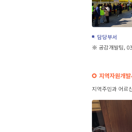
담당부서
※ 공감개발팀, 033
지역자원개발
지역주민과 어르신