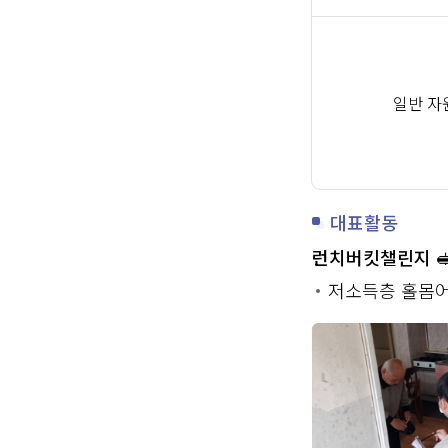
일반 자
대표활동
런치버킷챌린지 
저소득층 홀몸어