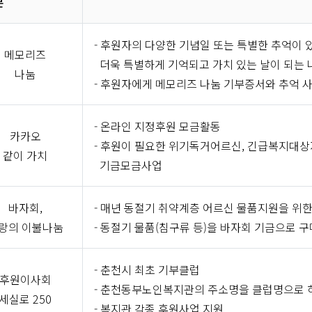
분
- 후원자의 다양한 기념일 또는 특별한 추억이 
메모리즈
더욱 특별하게 기억되고 가치 있는 날이 되는 
나눔
- 후원자에게 메모리즈 나눔 기부증서와 추억 사
- 온라인 지정후원 모금활동
카카오
- 후원이 필요한 위기독거어르신, 긴급복지대상
같이 가치
기금모금사업
바자회,
- 매년 동절기 취약계층 어르신 물품지원을 위한
랑의 이불나눔
- 동절기 물품(침구류 등)을 바자회 기금으로 
- 춘천시 최초 기부클럽
후원이사회
- 춘천동부노인복지관의 주소명을 클럽명으로 
세실로 250
- 복지관 각종 후원사업 지원