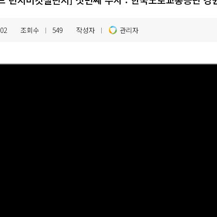
.02
조회수
549
작성자
관리자
|
|