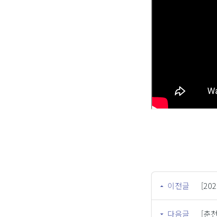
이전글
[20
다음글
[춘