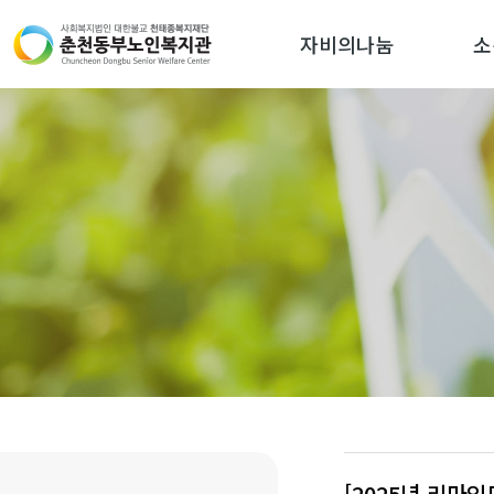
자비의나눔
소
[2025년 리마