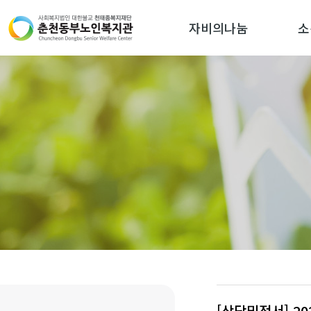
자비의나눔
소
[상담및정서] 2