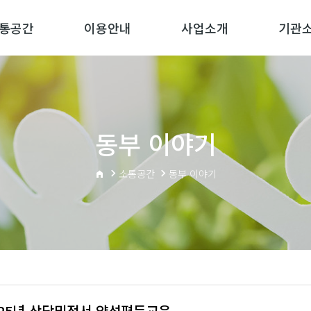
통공간
이용안내
사업소개
기관
동부 이야기
소통공간
동부 이야기
025년 상담및정서 양성평등교육