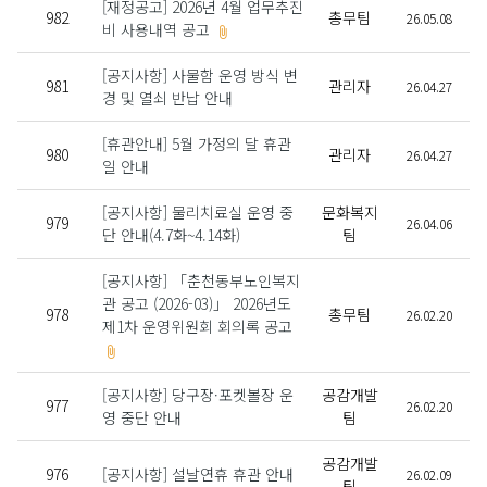
[재정공고] 2026년 4월 업무추진
982
총무팀
26.05.08
비 사용내역 공고
[공지사항] 사물함 운영 방식 변
981
관리자
26.04.27
경 및 열쇠 반납 안내
[휴관안내] 5월 가정의 달 휴관
980
관리자
26.04.27
일 안내
[공지사항] 물리치료실 운영 중
문화복지
979
26.04.06
단 안내(4.7화~4.14화)
팀
[공지사항] 「춘천동부노인복지
관 공고 (2026-03)」 2026년도
978
총무팀
26.02.20
제1차 운영위원회 회의록 공고
[공지사항] 당구장·포켓볼장 운
공감개발
977
26.02.20
영 중단 안내
팀
공감개발
976
[공지사항] 설날연휴 휴관 안내
26.02.09
팀