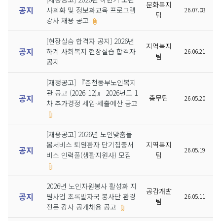
문화복지
공지
사회화 및 정보화교육 프로그램
26.07.08
팀
강사 채용 공고
[현장실습 합격자 공지] 2026년
지역복지
공지
하계 사회복지 현장실습 합격자
26.06.21
팀
공지
[재정공고] 『춘천동부노인복지
관 공고 (2026-12)』 2026년도 1
공지
총무팀
26.05.20
차 추가경정 세입·세출예산 공고
[채용공고] 2026년 노인맞춤돌
봄서비스 퇴원환자 단기집중서
지역복지
공지
26.05.19
비스 인력풀(생활지원사) 모집
팀
2026년 노인자원봉사 활성화 지
공감개발
공지
원사업 초록발자국 봉사단 환경
26.05.11
팀
전문 강사 공개채용 공고