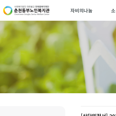
자비의나눔
소
[상담및정서] 2