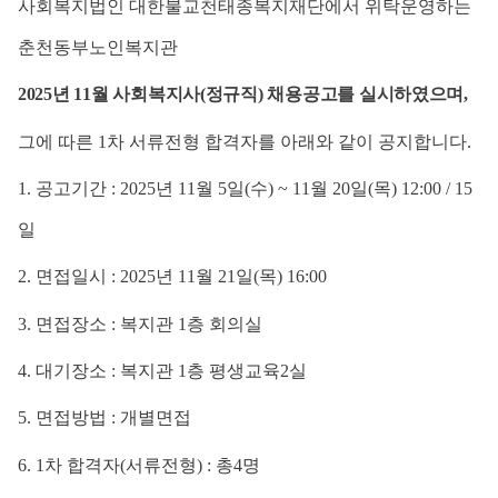
사회복지법인 대한불교천태종복지재단에서 위탁운영하는
춘천동부노인복지관
2025
년
11
월 사회복지사
(
정규직
)
채용공고를 실시하였으며
,
그에 따른
1
차 서류전형 합격자를 아래와 같이 공지합니다
.
1.
공고기간
: 2025
년
11
월
5
일
(
수
) ~ 11
월
20
일
(
목
) 12:00 / 15
일
2.
면접일시
: 2025
년
11
월
21
일
(
목
) 16:00
3.
면접장소
:
복지관
1
층 회의실
4.
대기장소
:
복지관
1
층 평생교육
2
실
5.
면접방법
:
개별면접
6. 1
차 합격자
(
서류전형
) :
총
4
명