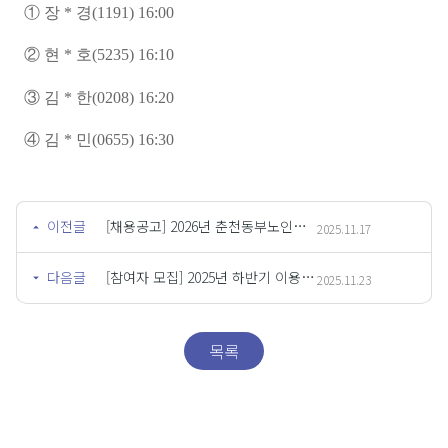
①
장
*
경
(1191) 16:00
②
현
*
호
(5235) 16:10
③
김
*
한
(0208) 16:20
④
김
*
민
(0655) 16:30
이전글
[채용공고] 2026년 춘천동부노인복지관 응급안전안심서비스사업 담당(계약직) 채용
2025.11.17
다음글
[참여자 모집] 2025년 하반기 이용자 간담회 안내
2025.11.23
목록