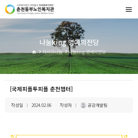
나눔king 명예의전당
자비의나눔
나눔king 명예의전당
[국제피플투피플 춘천챕터]
작성일
2024.02.06
작성자
공감개발팀
|
|