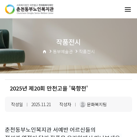
작품전시
동부예술관
작품전시
2025년 제20회 만천고을 '묵향전'
작성일
2025.11.21
작성자
문화복지팀
|
|
춘천동부노인복지관 서예반 어르신들의