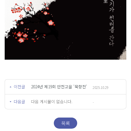
이전글
2024년 제19회 만천고을 '묵향전'
2025.10.29
다음글
다음 게시물이 없습니다.
-
목록